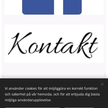
Vi använder cookies för att möjliggöra en korrekt funktion
och säkerhet på vår hemsida, och för att erbjuda dig bästa
möjliga användarupplevelse.