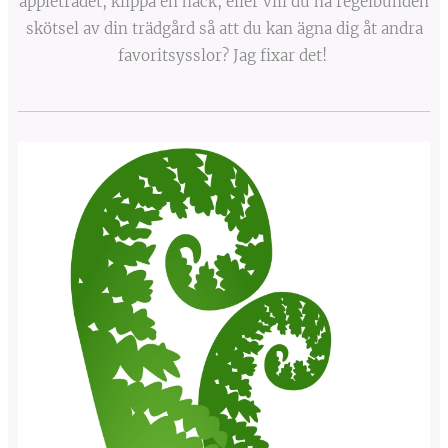
äppleträdet, klippa en häck, eller vill du ha regelbunden
skötsel av din trädgård så att du kan ägna dig åt andra
favoritsysslor? Jag fixar det!