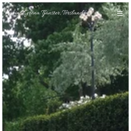
Karins
Gröna
Tjänster, Torslanda