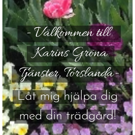
- Välkommen till
Karins Gröna
Tjänster, Torslanda-
Låt mig hjälpa dig
med din trädgård!